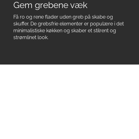
Gem grebene væk
Få ro og rene flader uden greb på skabe og
skuffer. De grebsfrie elementer er populære i det
minimalistiske køkken og skaber et stilrent og
strømlinet look.
Tidløst og personligt
design