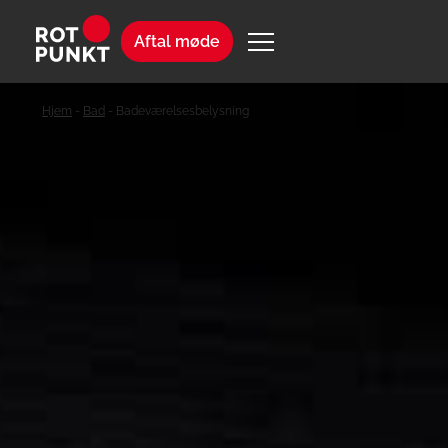
Aftal møde
Hjem
-
Bad
-
Badeværelsesbelysning