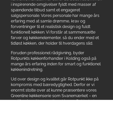
i inspirerende omgivelser fyldt med masser af
spændende tilbud samt et engageret
salgspersonale. Vores personale har mange års
erfaring med at samle drømme, krav og
forventninger til et realistisk design og fuldt
funktionelt køkken. Vi forstår at sammensætte
farver og køkkenelementer, så du ender med et
tidløst køkken, der holder til hverdagens slid.
Foruden professionel rådgivning, byder
Rotpunkts køkkenforhandler i Kolding også på
mange års erfaring inden for smart og funktionel
køkkenindretning.
Ud over design og kvalitet går Rotpunkt ikke på
kompromis med bæredygtighed. Derfor er vi
enormt stolte over at kunne præsentere vores
Greenline køkkenserie som Svanemærket – en
certificering vi har modtaget i 2022. Det betyder,
at vi kan tilbyde den mest bæredygtige
køkkenløsning i Danmark.