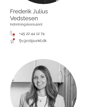
Frederik Julius
Vedstesen
Indretningskonsulent
+45 22 44 12 74
fjv@rotpunkt.dk