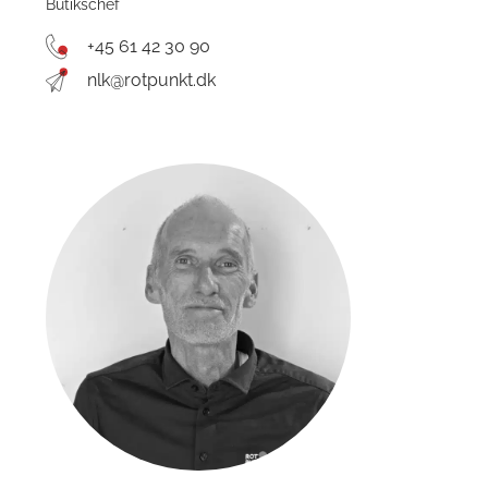
Butikschef
+45 61 42 30 90
nlk@rotpunkt.dk