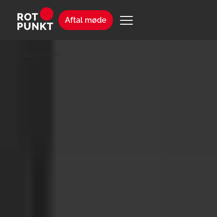
Aftal møde
Hjem
-
Kolding