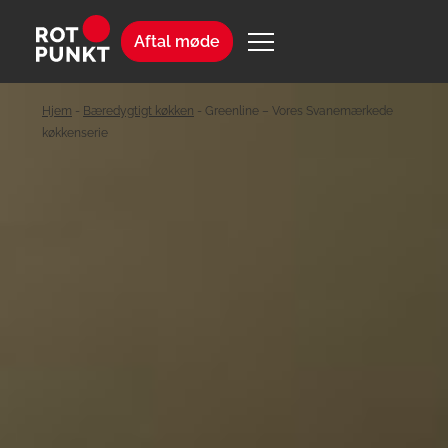
Aftal møde
Hjem
-
Bæredygtigt køkken
-
Greenline – Vores Svanemærkede
køkkenserie