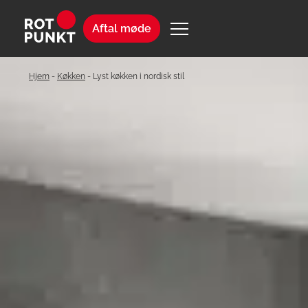
Aftal møde
Hjem
-
Køkken
-
Lyst køkken i nordisk stil