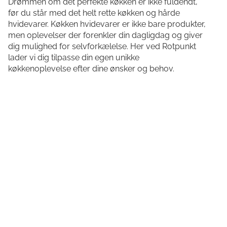
Drømmen om det perfekte køkken er ikke fuldendt,
før du står med det helt rette køkken og hårde
hvidevarer. Køkken hvidevarer er ikke bare produkter,
men oplevelser der forenkler din dagligdag og giver
dig mulighed for selvforkælelse. Her ved Rotpunkt
lader vi dig tilpasse din egen unikke
køkkenoplevelse efter dine ønsker og behov.