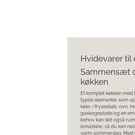
Hvidevarer ti
Sammensæt di
køkken
Et komplet køkken med 
typisk elementer som o
køle-/fryseskab, ovn, ind
gaskogeplade og en emh
behov kan det også rumm
ismaskine, så du kan ned
varm sommerdag. Med en