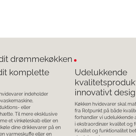
l dit drømmekøkken
t komplette
Udelukkende
kvalitetsprodukt
innovativt desi
hvidevarer indeholder
pvaskemaskine,
Køkken hvidevarer skal mat
uktions- eller
fra Rotpunkt på både kvalit
ætte. Til mere eksklusive
forhandler vi udelukkende
e et vinkøleskab eller en
i ekstraordinær kvalitet og 
køle dine drikkevarer på en
Kvalitet og funktionalitet b
 varmeskuffe eller en