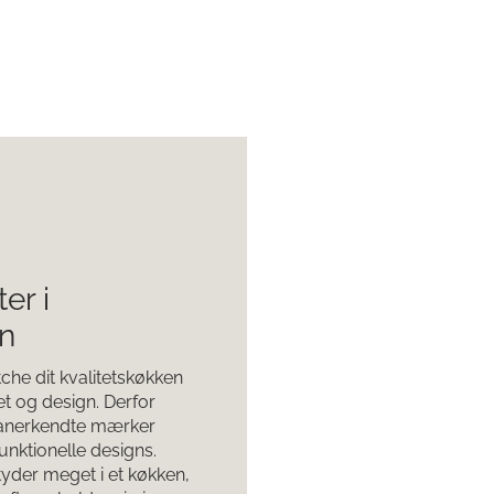
er i
gn
che dit kvalitetskøkken
et og design. Derfor
 anerkendte mærker
funktionelle designs.
etyder meget i et køkken,