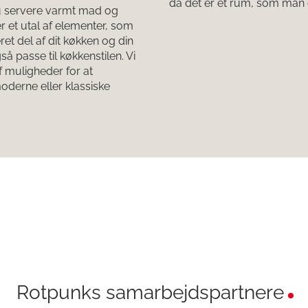
da det er et rum, som man o
 servere varmt mad og
 er et utal af elementer, som
ret del af dit køkken og din
å passe til køkkenstilen. Vi
f muligheder for at
moderne eller klassiske
Rotpunks samarbejdspartnere