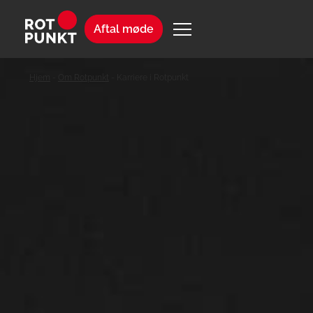
Aftal møde
Hjem
-
Om Rotpunkt
-
Karriere i Rotpunkt