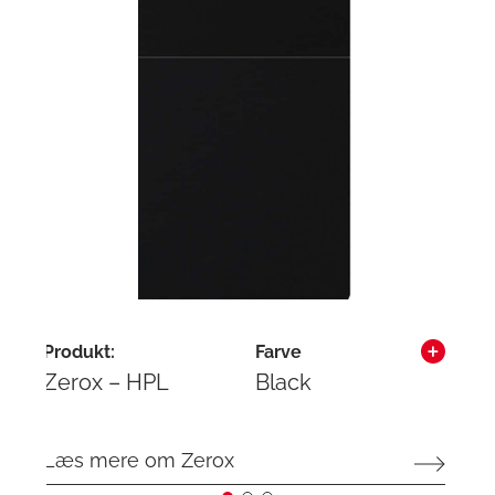
Produkt:
Farve
Me
Zerox – HPL
Black
Bl
Læs mere om Zerox
Læ