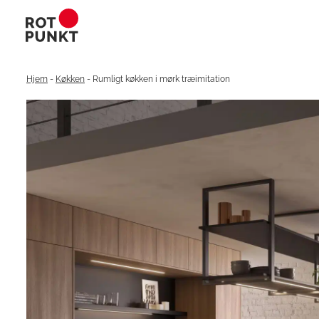
Hjem
-
Køkken
-
Rumligt køkken i mørk træimitation