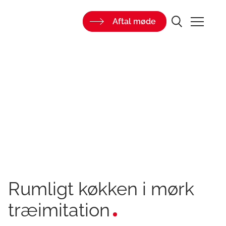
Aftal møde
Rumligt køkken i mørk
træimitation