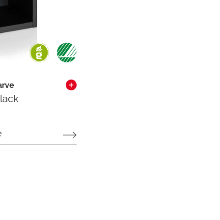
arve
lack
e